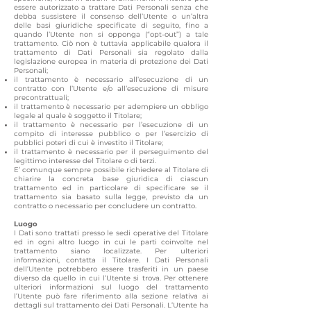
essere autorizzato a trattare Dati Personali senza che
debba sussistere il consenso dell’Utente o un’altra
delle basi giuridiche specificate di seguito, fino a
quando l’Utente non si opponga (“opt-out”) a tale
trattamento. Ciò non è tuttavia applicabile qualora il
trattamento di Dati Personali sia regolato dalla
legislazione europea in materia di protezione dei Dati
Personali;
il trattamento è necessario all’esecuzione di un
contratto con l’Utente e/o all’esecuzione di misure
precontrattuali;
il trattamento è necessario per adempiere un obbligo
legale al quale è soggetto il Titolare;
il trattamento è necessario per l’esecuzione di un
compito di interesse pubblico o per l’esercizio di
pubblici poteri di cui è investito il Titolare;
il trattamento è necessario per il perseguimento del
legittimo interesse del Titolare o di terzi.
E’ comunque sempre possibile richiedere al Titolare di
chiarire la concreta base giuridica di ciascun
trattamento ed in particolare di specificare se il
trattamento sia basato sulla legge, previsto da un
contratto o necessario per concludere un contratto.
Luogo
I Dati sono trattati presso le sedi operative del Titolare
ed in ogni altro luogo in cui le parti coinvolte nel
trattamento siano localizzate. Per ulteriori
informazioni, contatta il Titolare. I Dati Personali
dell’Utente potrebbero essere trasferiti in un paese
diverso da quello in cui l’Utente si trova. Per ottenere
ulteriori informazioni sul luogo del trattamento
l’Utente può fare riferimento alla sezione relativa ai
dettagli sul trattamento dei Dati Personali. L’Utente ha