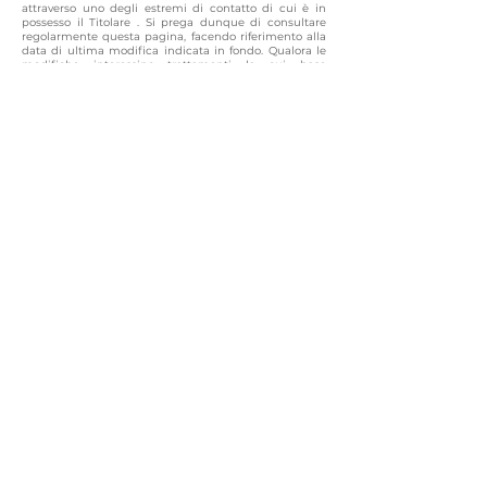
attraverso uno degli estremi di contatto di cui è in
possesso il Titolare . Si prega dunque di consultare
regolarmente questa pagina, facendo riferimento alla
data di ultima modifica indicata in fondo. Qualora le
modifiche interessino trattamenti la cui base
giuridica è il consenso, il Titolare provvederà a
raccogliere nuovamente il consenso dell’Utente, se
necessario.
Definizioni e riferimenti legali
Dati Personali (o Dati)
Costituisce dato personale qualunque informazione
che, direttamente o indirettamente, anche in
collegamento con qualsiasi altra informazione, ivi
compreso un numero di identificazione personale,
renda identificata o identificabile una persona fisica.
Dati di Utilizzo
Sono le informazioni raccolte automaticamente
attraverso questa Applicazione (anche da applicazioni
di parti terze integrate in questa Applicazione), tra cui:
gli indirizzi IP o i nomi a dominio dei computer
utilizzati dall’Utente che si connette con questa
Applicazione, gli indirizzi in notazione URI (Uniform
Resource Identifier), l’orario della richiesta, il metodo
utilizzato nell’inoltrare la richiesta al server, la
dimensione del file ottenuto in risposta, il codice
numerico indicante lo stato della risposta dal server
(buon fine, errore, ecc.) il paese di provenienza, le
caratteristiche del browser e del sistema operativo
utilizzati dal visitatore, le varie connotazioni temporali
della visita (ad esempio il tempo di permanenza su
ciascuna pagina) e i dettagli relativi all’itinerario