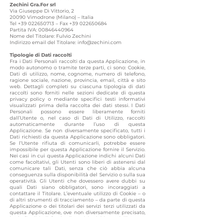
Zechini Gra.For srl
Via Giuseppe Di Vittorio, 2
20090 Vimodrone (Milano) – Italia
Tel +39 022650713 – Fax +39 022650684
Partita IVA: 00846440964
Nome del Titolare: Fulvio Zechini
Indirizzo email del Titolare: info@zechini.com
Tipologie di Dati raccolti
Fra i Dati Personali raccolti da questa Applicazione, in
modo autonomo o tramite terze parti, ci sono: Cookie,
Dati di utilizzo, nome, cognome, numero di telefono,
ragione sociale, nazione, provincia, email, città e sito
web. Dettagli completi su ciascuna tipologia di dati
raccolti sono forniti nelle sezioni dedicate di questa
privacy policy o mediante specifici testi informativi
visualizzati prima della raccolta dei dati stessi. I Dati
Personali possono essere liberamente forniti
dall’Utente o, nel caso di Dati di Utilizzo, raccolti
automaticamente durante l’uso di questa
Applicazione. Se non diversamente specificato, tutti i
Dati richiesti da questa Applicazione sono obbligatori.
Se l’Utente rifiuta di comunicarli, potrebbe essere
impossibile per questa Applicazione fornire il Servizio.
Nei casi in cui questa Applicazione indichi alcuni Dati
come facoltativi, gli Utenti sono liberi di astenersi dal
comunicare tali Dati, senza che ciò abbia alcuna
conseguenza sulla disponibilità del Servizio o sulla sua
operatività. Gli Utenti che dovessero avere dubbi su
quali Dati siano obbligatori, sono incoraggiati a
contattare il Titolare. L’eventuale utilizzo di Cookie – o
di altri strumenti di tracciamento – da parte di questa
Applicazione o dei titolari dei servizi terzi utilizzati da
questa Applicazione, ove non diversamente precisato,