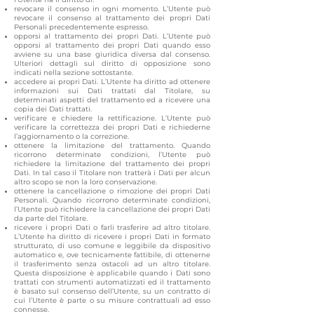
revocare il consenso in ogni momento. L’Utente può
revocare il consenso al trattamento dei propri Dati
Personali precedentemente espresso.
opporsi al trattamento dei propri Dati. L’Utente può
opporsi al trattamento dei propri Dati quando esso
avviene su una base giuridica diversa dal consenso.
Ulteriori dettagli sul diritto di opposizione sono
indicati nella sezione sottostante.
accedere ai propri Dati. L’Utente ha diritto ad ottenere
informazioni sui Dati trattati dal Titolare, su
determinati aspetti del trattamento ed a ricevere una
copia dei Dati trattati.
verificare e chiedere la rettificazione. L’Utente può
verificare la correttezza dei propri Dati e richiederne
l’aggiornamento o la correzione.
ottenere la limitazione del trattamento. Quando
ricorrono determinate condizioni, l’Utente può
richiedere la limitazione del trattamento dei propri
Dati. In tal caso il Titolare non tratterà i Dati per alcun
altro scopo se non la loro conservazione.
ottenere la cancellazione o rimozione dei propri Dati
Personali. Quando ricorrono determinate condizioni,
l’Utente può richiedere la cancellazione dei propri Dati
da parte del Titolare.
ricevere i propri Dati o farli trasferire ad altro titolare.
L’Utente ha diritto di ricevere i propri Dati in formato
strutturato, di uso comune e leggibile da dispositivo
automatico e, ove tecnicamente fattibile, di ottenerne
il trasferimento senza ostacoli ad un altro titolare.
Questa disposizione è applicabile quando i Dati sono
trattati con strumenti automatizzati ed il trattamento
è basato sul consenso dell’Utente, su un contratto di
cui l’Utente è parte o su misure contrattuali ad esso
connesse.