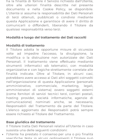
ha la finalità di fornire il Servizio richiesto dall’Utente,
oltre alle ulteriori finalità descritte nel presente
documento e nella Cookie Policy, se disponibile.
L’Utente si assume la responsabilità dei Dati Personali
di terzi ottenuti, pubblicati o condivisi mediante
questa Applicazione e garantisce di avere il diritto di
comunicarli o diffonderli, liberando il Titolare da
qualsiasi responsabilità verso terzi.
Modalità e luogo del trattamento dei Dati raccolti
Modalità di trattamento
Il Titolare adotta le opportune misure di sicurezza
volte ad impedire l’accesso, la divulgazione, la
modifica o la distruzione non autorizzate dei Dati
Personali. Il trattamento viene effettuato mediante
strumenti informatici e/o telematici, con modalità
organizzative e con logiche strettamente correlate alle
finalità indicate. Oltre al Titolare, in alcuni casi,
potrebbero avere accesso ai Dati altri soggetti coinvolti
nell’organizzazione di questa Applicazione (personale
amministrativo, commerciale, marketing, legali,
amministratori di sistema) ovvero soggetti esterni
(come fornitori di servizi tecnici terzi, corrieri postali,
hosting provider, società informatiche, agenzie di
comunicazione) nominati anche, se necessario,
Responsabili del Trattamento da parte del Titolare.
L’elenco aggiornato dei Responsabili potrà sempre
essere richiesto al Titolare del Trattamento.
Base giuridica del trattamento
Il Titolare tratta Dati Personali relativi all’Utente in caso
sussista una delle seguenti condizioni:
l’Utente ha prestato il consenso per una o più finalità
specifiche; Nota: in alcuni ordinamenti il Titolare può