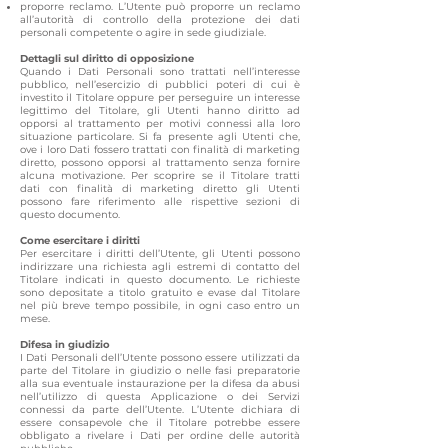
proporre reclamo. L’Utente può proporre un reclamo
all’autorità di controllo della protezione dei dati
personali competente o agire in sede giudiziale.
Dettagli sul diritto di opposizione
Quando i Dati Personali sono trattati nell’interesse
pubblico, nell’esercizio di pubblici poteri di cui è
investito il Titolare oppure per perseguire un interesse
legittimo del Titolare, gli Utenti hanno diritto ad
opporsi al trattamento per motivi connessi alla loro
situazione particolare. Si fa presente agli Utenti che,
ove i loro Dati fossero trattati con finalità di marketing
diretto, possono opporsi al trattamento senza fornire
alcuna motivazione. Per scoprire se il Titolare tratti
dati con finalità di marketing diretto gli Utenti
possono fare riferimento alle rispettive sezioni di
questo documento.
Come esercitare i diritti
Per esercitare i diritti dell’Utente, gli Utenti possono
indirizzare una richiesta agli estremi di contatto del
Titolare indicati in questo documento. Le richieste
sono depositate a titolo gratuito e evase dal Titolare
nel più breve tempo possibile, in ogni caso entro un
mese.
Difesa in giudizio
I Dati Personali dell’Utente possono essere utilizzati da
parte del Titolare in giudizio o nelle fasi preparatorie
alla sua eventuale instaurazione per la difesa da abusi
nell’utilizzo di questa Applicazione o dei Servizi
connessi da parte dell’Utente. L’Utente dichiara di
essere consapevole che il Titolare potrebbe essere
obbligato a rivelare i Dati per ordine delle autorità