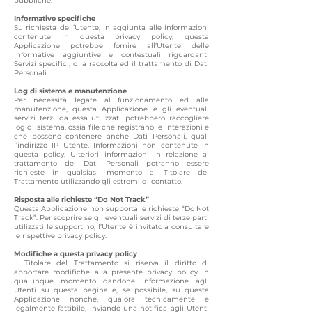
pubbliche.
Informative specifiche
Su richiesta dell’Utente, in aggiunta alle informazioni
contenute in questa privacy policy, questa
Applicazione potrebbe fornire all’Utente delle
informative aggiuntive e contestuali riguardanti
Servizi specifici, o la raccolta ed il trattamento di Dati
Personali.
Log di sistema e manutenzione
Per necessità legate al funzionamento ed alla
manutenzione, questa Applicazione e gli eventuali
servizi terzi da essa utilizzati potrebbero raccogliere
log di sistema, ossia file che registrano le interazioni e
che possono contenere anche Dati Personali, quali
l’indirizzo IP Utente. Informazioni non contenute in
questa policy. Ulteriori informazioni in relazione al
trattamento dei Dati Personali potranno essere
richieste in qualsiasi momento al Titolare del
Trattamento utilizzando gli estremi di contatto.
Risposta alle richieste “Do Not Track”
Questa Applicazione non supporta le richieste “Do Not
Track”. Per scoprire se gli eventuali servizi di terze parti
utilizzati le supportino, l’Utente è invitato a consultare
le rispettive privacy policy.
Modifiche a questa privacy policy
Il Titolare del Trattamento si riserva il diritto di
apportare modifiche alla presente privacy policy in
qualunque momento dandone informazione agli
Utenti su questa pagina e, se possibile, su questa
Applicazione nonché, qualora tecnicamente e
legalmente fattibile, inviando una notifica agli Utenti