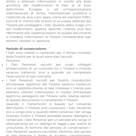
diritto a ottenere informazioni in merito alla base
giuridica del trasferimento di Dati al di fuori
dell’Unione Europea o ad un’organizzazione
internazionale di diritto internazionale pubblico o
costituita da due o più paesi, come ad esempio l’ONU,
nonché in merito alle misure di sicurezza adottate dal
Titolare per proteggere i Dati. Qualora abbia luogo uno
dei trasferimenti appena descritti, l’Utente può fare
riferimento alle rispettive sezioni di questo documento
o chiedere informazioni al Titolare contattandolo agli
estremi riportati in apertura.
Periodo di conservazione
I Dati sono trattati e conservati per il tempo richiesto
dalle finalità per le quali sono stati raccolti.
Pertanto:
I Dati Personali raccolti per scopi collegati
all’esecuzione di un contratto tra il Titolare e l’Utente
saranno trattenuti sino a quando sia completata
l’esecuzione di tale contratto.
I Dati Personali raccolti per finalità riconducibili
all’interesse legittimo del Titolare saranno trattenuti
sino al soddisfacimento di tale interesse. L’Utente può
ottenere ulteriori informazioni in merito all’interesse
legittimo perseguito dal Titolare nelle relative sezioni
di questo documento o contattando il Titolare.
Quando il trattamento è basato sul consenso
dell’Utente, il Titolare può conservare i Dati Personali
più a lungo sino a quando detto consenso non venga
revocato. Inoltre il Titolare potrebbe essere obbligato a
conservare i Dati Personali per un periodo più lungo in
ottemperanza ad un obbligo di legge o per ordine di
un’autorità. Al termine del periodo di conservazioni i
Dati Personali saranno cancellati. Pertanto, allo spirare
di tale termine il diritto di accesso, cancellazione,