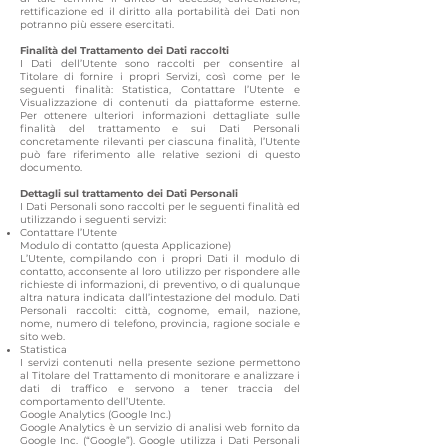
rettificazione ed il diritto alla portabilità dei Dati non
potranno più essere esercitati.
Finalità del Trattamento dei Dati raccolti
I Dati dell’Utente sono raccolti per consentire al
Titolare di fornire i propri Servizi, così come per le
seguenti finalità: Statistica, Contattare l’Utente e
Visualizzazione di contenuti da piattaforme esterne.
Per ottenere ulteriori informazioni dettagliate sulle
finalità del trattamento e sui Dati Personali
concretamente rilevanti per ciascuna finalità, l’Utente
può fare riferimento alle relative sezioni di questo
documento.
Dettagli sul trattamento dei Dati Personali
I Dati Personali sono raccolti per le seguenti finalità ed
utilizzando i seguenti servizi:
Contattare l’Utente
Modulo di contatto (questa Applicazione)
L’Utente, compilando con i propri Dati il modulo di
contatto, acconsente al loro utilizzo per rispondere alle
richieste di informazioni, di preventivo, o di qualunque
altra natura indicata dall’intestazione del modulo. Dati
Personali raccolti: città, cognome, email, nazione,
nome, numero di telefono, provincia, ragione sociale e
sito web.
Statistica
I servizi contenuti nella presente sezione permettono
al Titolare del Trattamento di monitorare e analizzare i
dati di traffico e servono a tener traccia del
comportamento dell’Utente.
Google Analytics (Google Inc.)
Google Analytics è un servizio di analisi web fornito da
Google Inc. (“Google”). Google utilizza i Dati Personali