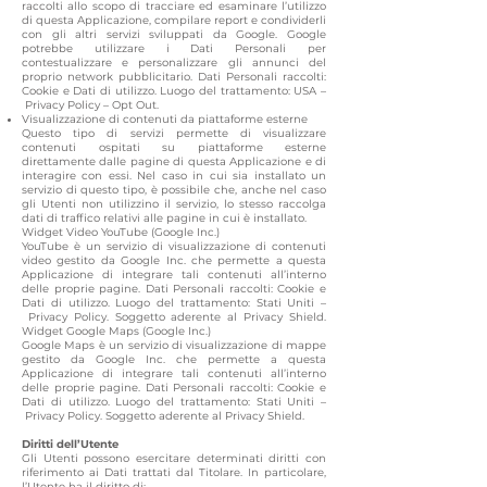
raccolti allo scopo di tracciare ed esaminare l’utilizzo
di questa Applicazione, compilare report e condividerli
con gli altri servizi sviluppati da Google. Google
potrebbe utilizzare i Dati Personali per
contestualizzare e personalizzare gli annunci del
proprio network pubblicitario. Dati Personali raccolti:
Cookie e Dati di utilizzo. Luogo del trattamento: USA –
Privacy Policy
–
Opt Out
.
Visualizzazione di contenuti da piattaforme esterne
Questo tipo di servizi permette di visualizzare
contenuti ospitati su piattaforme esterne
direttamente dalle pagine di questa Applicazione e di
interagire con essi. Nel caso in cui sia installato un
servizio di questo tipo, è possibile che, anche nel caso
gli Utenti non utilizzino il servizio, lo stesso raccolga
dati di traffico relativi alle pagine in cui è installato.
Widget Video YouTube (Google Inc.)
YouTube è un servizio di visualizzazione di contenuti
video gestito da Google Inc. che permette a questa
Applicazione di integrare tali contenuti all’interno
delle proprie pagine. Dati Personali raccolti: Cookie e
Dati di utilizzo. Luogo del trattamento: Stati Uniti –
Privacy Policy
. Soggetto aderente al Privacy Shield.
Widget Google Maps (Google Inc.)
Google Maps è un servizio di visualizzazione di mappe
gestito da Google Inc. che permette a questa
Applicazione di integrare tali contenuti all’interno
delle proprie pagine. Dati Personali raccolti: Cookie e
Dati di utilizzo. Luogo del trattamento: Stati Uniti –
Privacy Policy
. Soggetto aderente al Privacy Shield.
Diritti dell’Utente
Gli Utenti possono esercitare determinati diritti con
riferimento ai Dati trattati dal Titolare. In particolare,
l’Utente ha il diritto di: