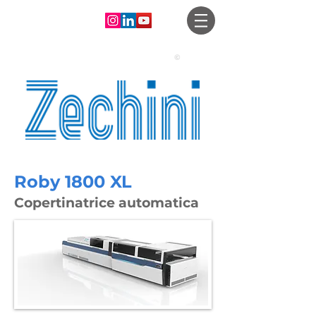
©
Roby 1800 XL
Copertinatrice automatica