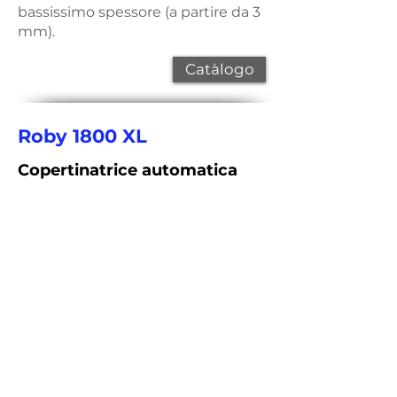
bassissimo spessore (a partire da 3
mm).
Catàlogo
Roby 1800 XL
Copertinatrice automatica
Roby 1800 XL
è una copertinatrice
automatica in grado di produrre:
*copertine a un pezzo unico per la
realizzazione di raccoglitori