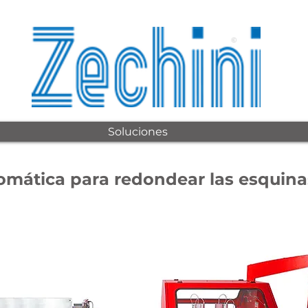
©
Soluciones
mática para redondear las esquina