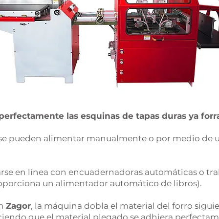
perfectamente las esquinas de tapas duras ya forra
n se pueden alimentar manualmente o por medio de 
se en línea con encuadernadoras automáticas o tra
roporciona un alimentador automático de libros).
en
Zagor
, la máquina dobla el material del forro sigu
aciendo que el material plegado se adhiera perfectam