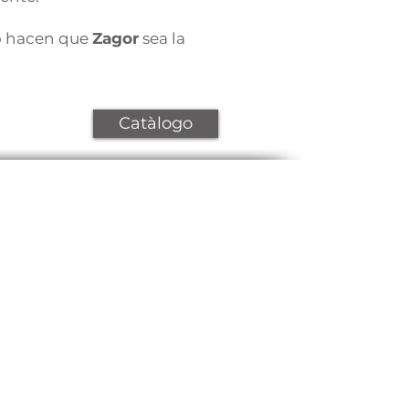
to hacen que
Zagor
sea la
Catàlogo