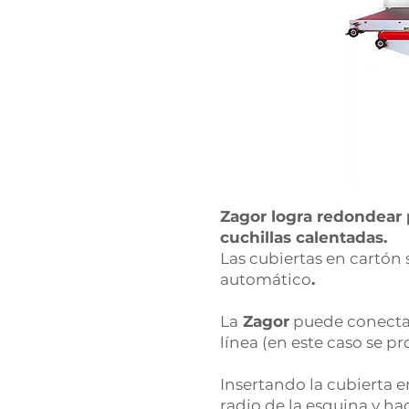
Zagor logra redondear 
cuchillas calentadas.
Las cubiertas en cartó
automático
.
La
Zagor
puede conectar
línea (en este caso se p
Insertando la cubierta 
radio de la esquina y h